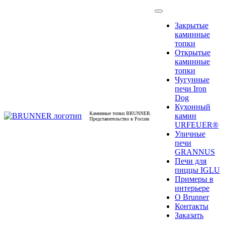
Закрытые
каминные
топки
Открытые
каминные
топки
Чугунные
печи Iron
Dog
Кухонный
Каминные топки BRUNNER.
камин
Представительство в России
URFEUER®
Уличные
печи
GRANNUS
Печи для
пиццы IGLU
Примеры в
интерьере
О Brunner
Контакты
Заказать