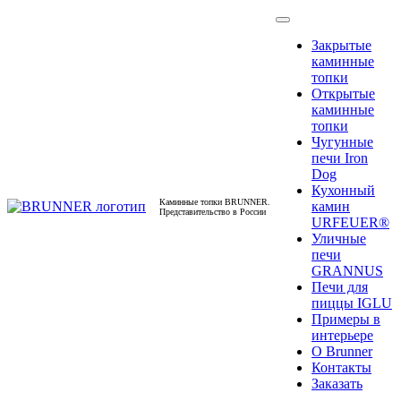
Закрытые
каминные
топки
Открытые
каминные
топки
Чугунные
печи Iron
Dog
Кухонный
Каминные топки BRUNNER.
камин
Представительство в России
URFEUER®
Уличные
печи
GRANNUS
Печи для
пиццы IGLU
Примеры в
интерьере
О Brunner
Контакты
Заказать