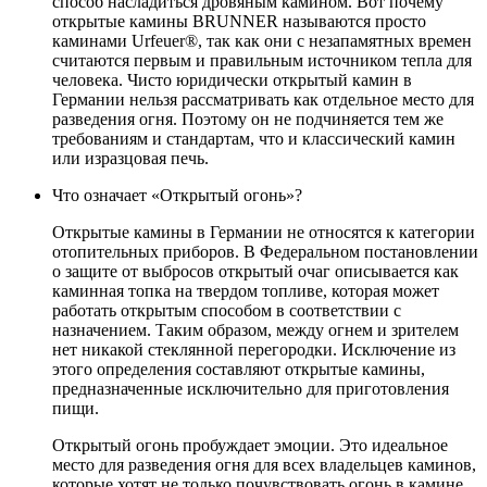
способ насладиться дровяным камином. Вот почему
открытые камины BRUNNER называются просто
каминами Urfeuer®, так как они с незапамятных времен
считаются первым и правильным источником тепла для
человека. Чисто юридически открытый камин в
Германии нельзя рассматривать как отдельное место для
разведения огня. Поэтому он не подчиняется тем же
требованиям и стандартам, что и классический камин
или изразцовая печь.
Что означает «Открытый огонь»?
Открытые камины в Германии не относятся к категории
отопительных приборов. В Федеральном постановлении
о защите от выбросов открытый очаг описывается как
каминная топка на твердом топливе, которая может
работать открытым способом в соответствии с
назначением. Таким образом, между огнем и зрителем
нет никакой стеклянной перегородки. Исключение из
этого определения составляют открытые камины,
предназначенные исключительно для приготовления
пищи.
Открытый огонь пробуждает эмоции. Это идеальное
место для разведения огня для всех владельцев каминов,
которые хотят не только почувствовать огонь в камине,