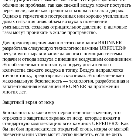
обычно не проблема, так как свежий воздух может поступать
через щели, такие как трещины и зазоры в окнах и дверях.
Однако в герметично построенных или хорошо утепленных
домах ситуация иная: объем воздуха в помещении
уменьшается, создавая отрицательное давление, и дымовые
газы могут проникать в жилое пространство.
Для предотвращения именно этого компания BRUNNER
разработала следующую технологию: камины URFEUER®
регулируют выравнивание давления с помощью системы
подачи и отвода воздуха с внешним воздушным соединением.
Это обеспечивает постоянную подачу достаточного
количества свежего воздуха в топку. Воздух направляется
точно в топку, предотвращая сквозняки. Это обеспечивает
максимальную безопасность — технология, разработанная и
запатентованная компанией BRUNNER на протяжении
многих лет.
Защитный экран от искр
Безопасность также имеет первостепенное значение, что
отражено в защитных экранах от искр, которые входят в
стандартную комплектацию всех каминов URFEUER®. Как
бы ни был привлекателен открытый огонь, искры от мягкой
древесины или углей могут легко вылететь, если не быть