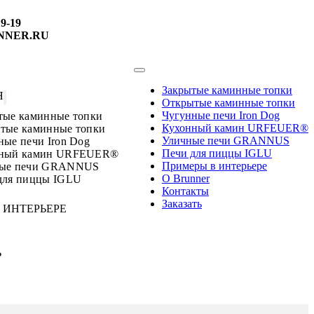
19-19
NNER.RU
Закрытые каминные топки
Я
Открытые каминные топки
Чугунные печи Iron Dog
тые каминные топки
Кухонный камин URFEUER®
тые каминные топки
Уличные печи GRANNUS
ные печи Iron Dog
Печи для пиццы IGLU
нный камин URFEUER®
Примеры в интерьере
ные печи GRANNUS
О Brunner
для пиццы IGLU
Контакты
Заказать
 ИНТЕРЬЕРЕ
R
Ь