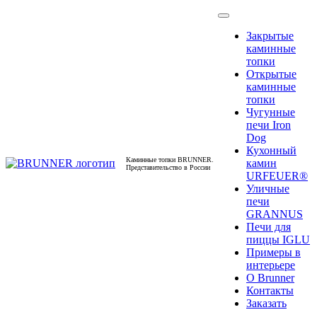
Закрытые
каминные
топки
Открытые
каминные
топки
Чугунные
печи Iron
Dog
Кухонный
Каминные топки BRUNNER.
камин
Представительство в России
URFEUER®
Уличные
печи
GRANNUS
Печи для
пиццы IGLU
Примеры в
интерьере
О Brunner
Контакты
Заказать