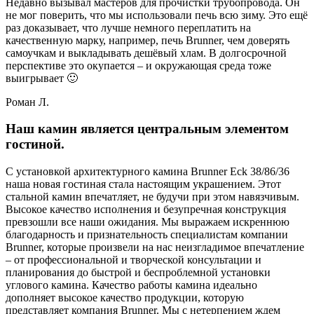
Недавно вызывал мастеров для прочистки трубопровода. Он
не мог поверить, что мы использовали печь всю зиму. Это ещё
раз доказывает, что лучше немного переплатить на
качественную марку, например, печь Brunner, чем доверять
самоучкам и выкладывать дешёвый хлам. В долгосрочной
перспективе это окупается – и окружающая среда тоже
выигрывает 🙂
Роман Л.
Наш камин является центральным элементом
гостиной.
С установкой архитектурного камина Brunner Eck 38/86/36
наша новая гостиная стала настоящим украшением. Этот
стальной камин впечатляет, не будучи при этом навязчивым.
Высокое качество исполнения и безупречная конструкция
превзошли все наши ожидания. Мы выражаем искреннюю
благодарность и признательность специалистам компании
Brunner, которые произвели на нас неизгладимое впечатление
– от профессиональной и творческой консультации и
планирования до быстрой и беспроблемной установки
углового камина. Качество работы камина идеально
дополняет высокое качество продукции, которую
представляет компания Brunner. Мы с нетерпением ждем